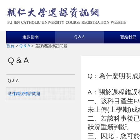
Q & A
選課指南
聯絡我們
首頁
>
Q & A
>
選課錯誤標註問題
Q & A
Q：為什麼明明成
Q & A
A：關於課程錯誤
選課錯誤標註問題
一、該科目產生F
未上傳(上學期)
二、若該科事後已
狀況重新判斷。
三、因此，您可於