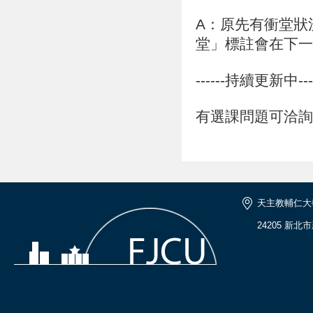
A：原先有衝堂狀
堂」標註會在下一
------持續更新中---
有選課問題可洽詢開課
天主教輔仁大
24205 新北